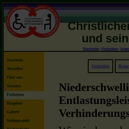
Christlich
und sein
Startseite
Freizeiten
Ange
Startseite
Freizeiten
Reis
Aktuelles
Über uns
Niederschwell
Termine
Freizeiten
Entlastungsle
Ratgeber
Verhinderungs
Galerie
Wohnprojekt