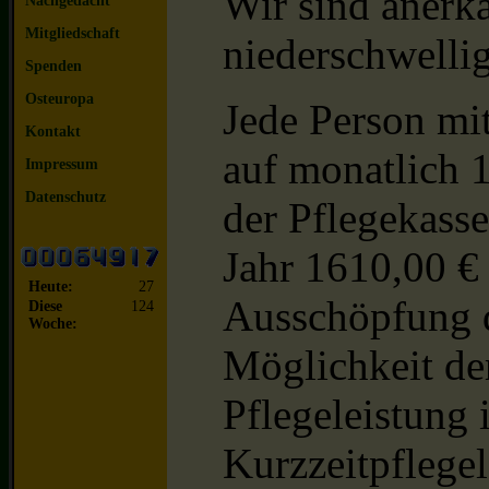
Wir sind anerka
Nachgedacht
Mitgliedschaft
niederschwelli
Spenden
Osteuropa
Jede Person mi
Kontakt
auf monatlich 
Impressum
Datenschutz
der Pflegekasse
Jahr 1610,00 €
Heute:
27
Ausschöpfung d
Diese
124
Woche:
Möglichkeit d
Pflegeleistung 
Kurzzeitpflegel