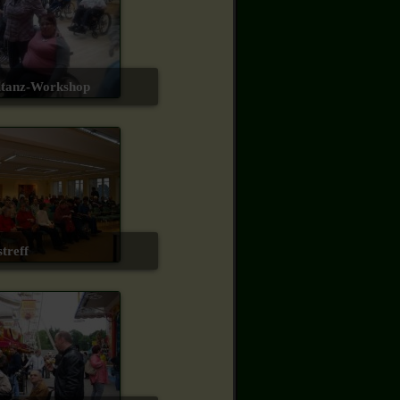
uhltanz-Workshop
streff