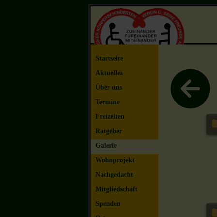
Startseite
Aktuelles
Über uns
Termine
Freizeiten
Ratgeber
Galerie
Wohnprojekt
Nachgedacht
Mitgliedschaft
Spenden