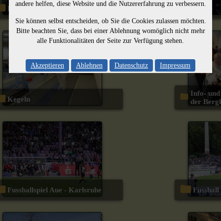
andere helfen, diese Website und die Nutzererfahrung zu verbessern.
Landesgartenschau
Kät
Sie können selbst entscheiden, ob Sie die Cookies zulassen möchten.
Bitte beachten Sie, dass bei einer Ablehnung womöglich nicht mehr
alle Funktionalitäten der Seite zur Verfügung stehen.
Akzeptieren
Ablehnen
Datenschutz
Impressum
Info- und Begegnungstag u.a. in
Kegeln
der Berg
Fussballspiel Aue - Karlsruhe
Fussbal