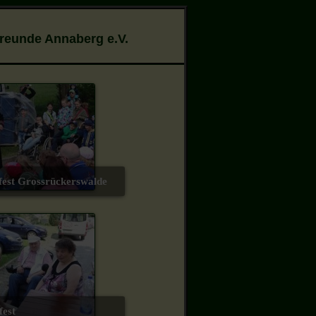
Freunde Annaberg e.V.
nfest Grossrückerswalde
fest