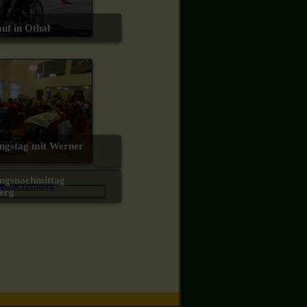
lauf in Othal
erg