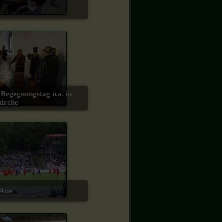
kirche
l Aue