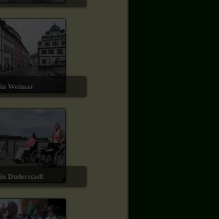
t in Weimar
t in Duderstadt