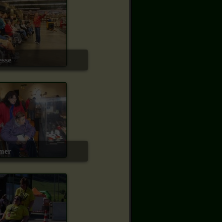
esse
mmer